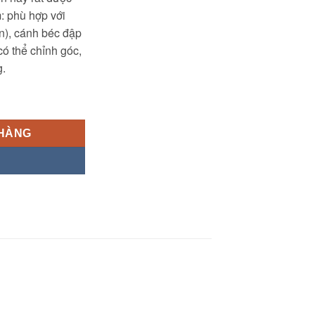
: phù hợp với
ên), cánh béc đập
ó thể chỉnh góc,
g.
 số lượng
 HÀNG
Y