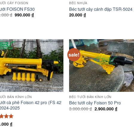
ƯỚI CÂY FOISON
BÉC NHỰA
tưới FOISON FS30
Béc tưới cây cánh đập TSR-5024
Giá
Giá
0.000
₫
990.000
₫
20.000
₫
gốc
hiện
là:
tại
1.000.000 ₫.
là:
990.000 ₫.
sale!
ƯỚI BÁN KÍNH LỚN
BÉC TƯỚI BÁN KÍNH LỚN
ưới cà phê Foison 42 pro (FS 42
Béc tưới cây Foison 50 Pro
 2024-2025
Giá
Giá
3.000.000
₫
2.900.000
₫
gốc
hiện
là:
tại
3.000.000 ₫.
là:
 xếp
0.000
₫
2.900.00
g
5
5