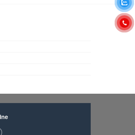
1.750.000 ₫.
ine