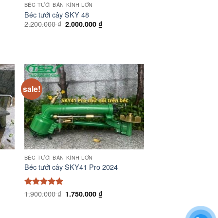
BÉC TƯỚI BÁN KÍNH LỚN
Béc tưới cây SKY 48
Giá
Giá
2.200.000
₫
2.000.000
₫
gốc
hiện
là:
tại
2.200.000 ₫.
là:
2.000.000 ₫.
sale!
BÉC TƯỚI BÁN KÍNH LỚN
Béc tưới cây SKY41 Pro 2024
Giá
Giá
1.900.000
₫
Được xếp
1.750.000
₫
gốc
hiện
hạng
5
5
0 ₫.
là:
tại
sao
1.900.000 ₫.
là: