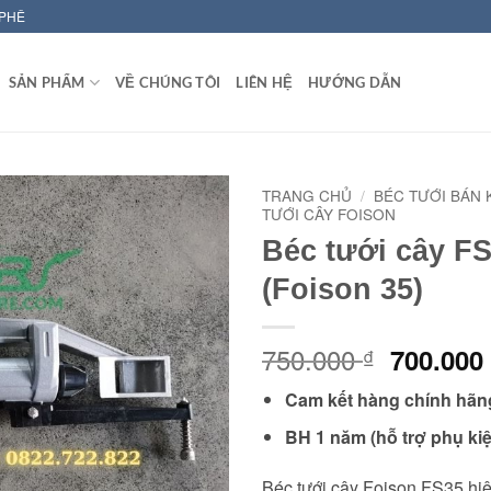
 PHÊ
SẢN PHẨM
VỀ CHÚNG TÔI
LIÊN HỆ
HƯỚNG DẪN
TRANG CHỦ
/
BÉC TƯỚI BÁN 
TƯỚI CÂY FOISON
Béc tưới cây F
(Foison 35)
750.000
Giá
700.00
₫
gốc
Cam kết hàng chính hãn
là:
750.000 
BH 1 năm (hỗ trợ phụ ki
Béc tưới cây Foison FS35 hiệ