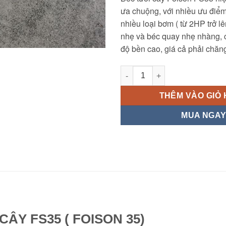
ưa chuộng, với nhiều ưu điểm
nhiều loại bơm ( từ 2HP trở l
nhẹ và béc quay nhẹ nhàng, c
độ bền cao, giá cả phải chăn
Béc tưới cây FS35 (Foison 35)
THÊM VÀO GIỎ
MUA NGA
CÂY FS35 ( FOISON 35)