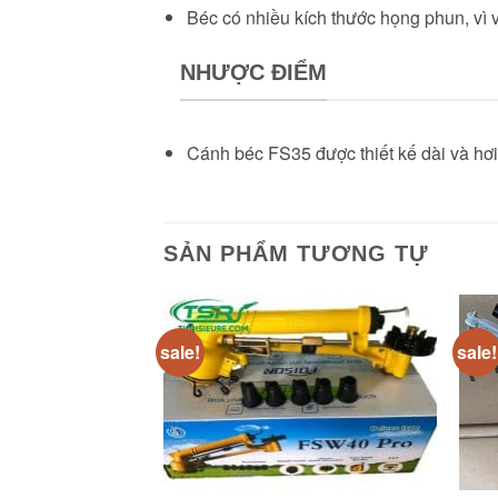
Béc có nhiều kích thước họng phun, vì 
NHƯỢC ĐIỂM
Cánh béc FS35 được thiết kế dài và hơi
SẢN PHẨM TƯƠNG TỰ
sale!
sale!