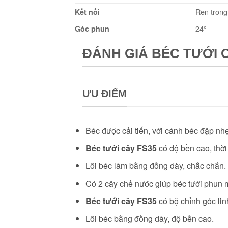
Ren trong
Kết nối
24°
Góc phun
ĐÁNH GIÁ BÉC TƯỚI C
ƯU ĐIỂM
Béc được cải tiến, với cánh béc đập 
Béc tưới cây FS35
có độ bền cao, thờ
Lõi béc làm bằng đồng dày, chắc chắn.
Có 2 cây chẻ nước giúp béc tưới phun m
Béc tưới cây FS35
có bộ chỉnh góc linh
Lõi béc bằng đồng dày, độ bền cao.