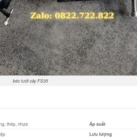
béc tưới cây FS35
g, thép, nhựa
Áp suất
iệp
Lưu lượng