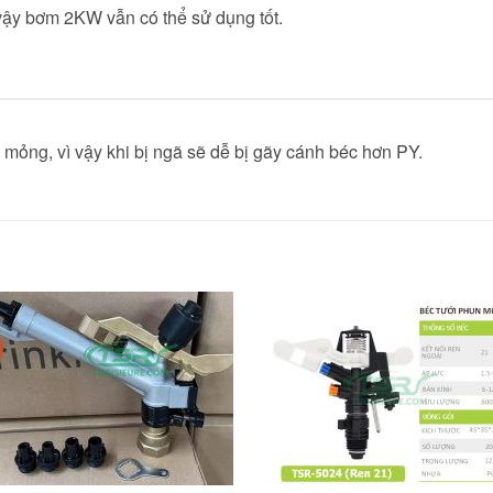
vậy bơm 2KW vẫn có thể sử dụng tốt.
 mỏng, vì vậy khi bị ngã sẽ dễ bị gãy cánh béc hơn PY.