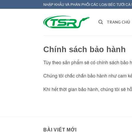
Bỏ
NHẬP KHẨU VÀ PHÂN PHỐI CÁC LOẠI BÉC TƯỚI CÀ
qua
nội
TRANG CHỦ
dung
Chính sách bảo hành
Tùy theo sản phẩm sẽ có chính sách bảo h
Chúng tôi chắc chắn bảo hành như cam kết
Khi hết thời gian bảo hành, chúng tôi sẽ h
BÀI VIẾT MỚI