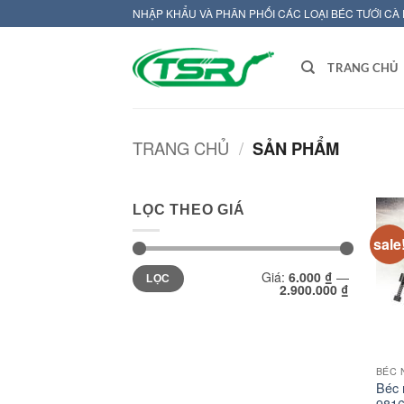
Bỏ
NHẬP KHẨU VÀ PHÂN PHỐI CÁC LOẠI BÉC TƯỚI CÀ
qua
nội
TRANG CHỦ
dung
TRANG CHỦ
/
SẢN PHẨM
LỌC THEO GIÁ
sale
Giá
Giá
Giá:
6.000 ₫
—
thấp
cao
LỌC
2.900.000 ₫
nhất
nhất
BÉC 
Béc 
981