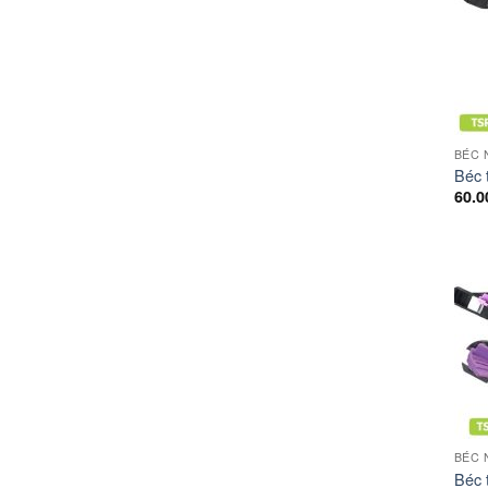
BÉC 
Béc 
60.
BÉC 
Béc 