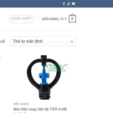
ĐĂNG NHẬP
0
GIỎ HÀNG /
0
₫
quả
BÉC NHỰA
Béc thân xoay 360 độ TSR-319B