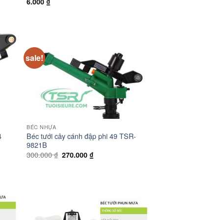
6.000
₫
sale!
BÉC NHỰA
4
Béc tưới cây cánh đập phi 49 TSR-
9821B
Giá
Giá
300.000
₫
270.000
₫
gốc
hiện
là:
tại
300.000 ₫.
là:
270.000 ₫.