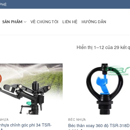
 PHÊ
SẢN PHẨM
VỀ CHÚNG TÔI
LIÊN HỆ
HƯỚNG DẪN
Hiển thị 1–12 của 29 kết 
!
NHỰA
BÉC NHỰA
nhựa chỉnh góc phi 34 TSR-
Béc thân xoay 360 độ TSR-318D
6A