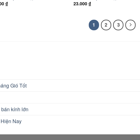
000
₫
23.000
₫
1
2
3
áng Gió Tốt
 bán kính lớn
 Hiện Nay