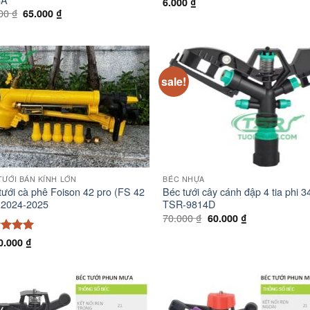
6.000
₫
Giá
Giá
000
₫
65.000
₫
gốc
hiện
là:
tại
67.000 ₫.
là:
65.000 ₫.
sale!
TƯỚI BÁN KÍNH LỚN
BÉC NHỰA
tưới cà phê Foison 42 pro (FS 42
Béc tưới cây cánh đập 4 tia phi 3
 2024-2025
TSR-9814D
Giá
Giá
70.000
₫
60.000
₫
gốc
hiện
là:
tại
c xếp
0.000
₫
70.000 ₫.
là:
g
5
5
60.000 ₫.